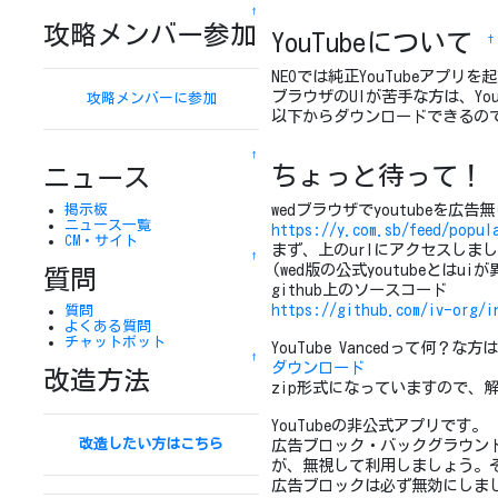
↑
攻略メンバー参加
YouTubeについて
†
NEOでは純正YouTubeアプリ
ブラウザのUIが苦手な方は、YouT
攻略メンバーに参加
以下からダウンロードできるので
↑
ちょっと待って
ニュース
wedブラウザでyoutubeを
掲示板
ニュース一覧
https://y.com.sb/feed/popul
CM・サイト
まず、上のurlにアクセスしま
↑
(wed版の公式youtubeと
質問
github上のソースコード
https://github.com/iv-org/i
質問
よくある質問
チャットボット
YouTube Vancedって何？な方
↑
ダウンロード
改造方法
zip形式になっていますので、
YouTubeの非公式アプリです。
改造したい方はこちら
広告ブロック・バックグラウン
が、無視して利用しましょう。そもそも
広告ブロックは必ず無効にしま