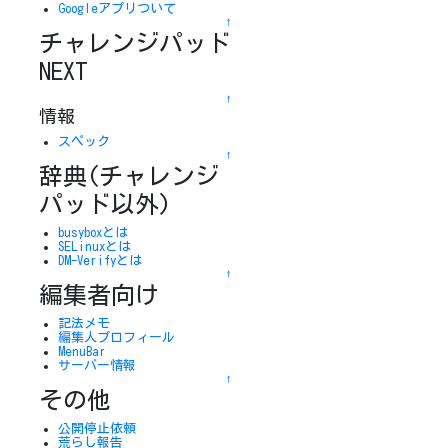
Googleアプリついて
↑
チャレンジパッド
NEXT
↑
情報
スペック
↑
辞典(チャレンジ
パッド以外)
busyboxとは
SELinuxとは
DM-Verifyとは
↑
編集者向け
記法メモ
編集人プロフィール
MenuBar
サーバー情報
↑
その他
公開停止依頼
荒らし報告