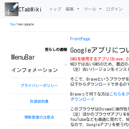
CTabWiki
トップ
編集
ツール
ログイン
Top
/
neo-google
FrontPage
Googleアプリに
荒らしの通報
MenuBar
GMSを使用するアプリ(Brav
NEOでは古いGMSのため、最近
↑
（注）古いバージョンをインス
インフォメーション
そこで、Braveというブラウ
以下からダウンロードできるので
プライバシーポリシー
Braveって何？な方は
こちらを
ダウンロード
許諾契約書
このブラウザはChromeに操
（注）ほかのブラウザアプリを
情報管理の注意点
YouTubeなども普通に見れて
なので、Googleアプリを使