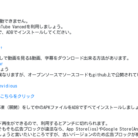
を起動できません。
ube Vancedを利用しましょう。
、ADBでインストールしてください。
！
†
広告無しで動画を見る&動画、字幕をダウンロード出来る方法があります。
ar
しょう
はuiが異なりますが、オープンソースでソースコードもgithub上で公開さ
nvidious
は
こちらをクリック
解凍（展開）をして中のAPKファイルをADBですべてインストールしまし
ド再生ができるので、利用するとアンチに切れられます。
広告ブロックが違法なら、App Store(ios)やGoogle Store(A
しょうと言いたいところですが、古いバージョンのため広告ブロックが