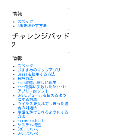
↑
情報
スペック
RAMを増やす方法
↑
チャレンジパッド
2
↑
情報
スペック
おすすめのマップアプリ
Gmailを使用する方法
分解方法
root取得が難しい理由
root取得に失敗したAndroid
アプリ・pcソフト
GPSモジュールを使えるよう
にする方法
ウイルスを入れてしまった場
合の対処法
電話をかけられるようにする
方法
FirmwareUpdate
システム構造
SoCについて
GPUについて