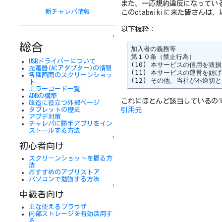
また、一応規約違反になってい
新チャレパ情報
このctabwikiに来た皆さ
以下抜粋：
↑
総合
加入者の義務等

第１０条（禁止行為）

USBドライバーについて
(10) 本サービスの信用を毀損
充電器(ACアダプター)の情報
(11) 本サービスの運営を妨
各種画面のスクリーンショッ
(12) その他、当社が不適切
ト
エラーコード一覧
ADBの構築
これにほとんど該当しているの
改造に役立つ外部ページ
引用元
タブレットの歴史
アプデ対策
チャレパに勝手アプリをイン
ストールする方法
↑
初心者向け
スクリーンショットを撮る方
法
おすすめのアプリストア
パソコンで勉強する方法
↑
中級者向け
主な使えるブラウザ
内部ストレージを有効活用す
る