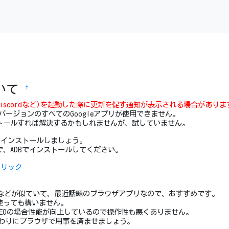
ついて
†
e、Discordなど)を起動した際に更新を促す通知が表示される場合があ
のバージョンのすべてのGoogleアプリが使用できません。
トールすれば解決するかもしれませんが、試していません。
ザをインストールしましょう。
、ADBでインストールしてください。
クリック
作性などが似ていて、最近話題のブラウザアプリなので、おすすめです。
使っても構いません。
、NEOの場合性能が向上しているので操作性も悪くありません。
う代わりにブラウザで用事を済ませましょう。