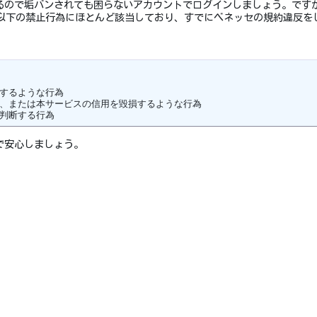
るので垢バンされても困らないアカウントでログインしましょう。です
んは、以下の禁止行為にほとんど該当しており、すでにベネッセの規約違反
するような行為

げ、または本サービスの信用を毀損するような行為

と判断する行為
で安心しましょう。