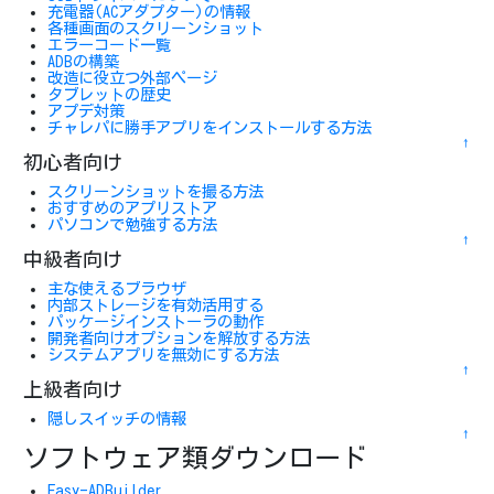
充電器(ACアダプター)の情報
各種画面のスクリーンショット
エラーコード一覧
ADBの構築
改造に役立つ外部ページ
タブレットの歴史
アプデ対策
チャレパに勝手アプリをインストールする方法
↑
初心者向け
スクリーンショットを撮る方法
おすすめのアプリストア
パソコンで勉強する方法
↑
中級者向け
主な使えるブラウザ
内部ストレージを有効活用する
パッケージインストーラの動作
開発者向けオプションを解放する方法
システムアプリを無効にする方法
↑
上級者向け
隠しスイッチの情報
↑
ソフトウェア類ダウンロード
Easy-ADBuilder