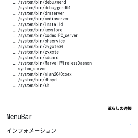
∟ /system/bin/debuggerd
∟ /system/bin/debuggerd64
∟ /system/bin/drmserver
∟ /system/bin/mediaserver
∟ /system/bin/installd
∟ /system/bin/keystore
∟ /system/bin/codecIPC_server
∟ /system/bin/phservice
∟ /system/bin/zygote64
∟ /system/bin/zygote
∟ /system/bin/sdcard
∟ /system/bin/MarvellWirelessDaemon
∟ system_server
∟ /system/bin/mlan2040coex
∟ /system/bin/dhcpd
∟ /system/bin/sh
荒らしの通報
MenuBar
↑
インフォメーション