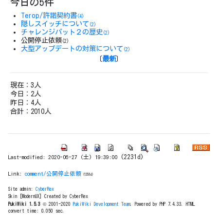
今日の5件
Terop/許諾契約書
(4)
隠しスイッチについて
(2)
チャレンジパット２の歴史
(2)
公開停止依頼
(2)
大型アップデートの対策について
(2)
〔
最新
〕
現在：3人
今日：2人
昨日：4人
合計：2010人
(2231d)
Last-modified: 2020-06-27 (土) 19:39:00
Link:
comment/公開停止依頼
(1258d)
Site admin:
CyberRex
Skin [ModernUX] Created by CyberRex
PukiWiki 1.5.3
© 2001-2020
PukiWiki Development Team
. Powered by PHP 7.4.33. HTML
convert time: 0.050 sec.